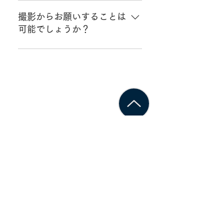
現実の世界から収集したさまざま
なデータを、仮想空間上で再現す
撮影からお願いすることは
る技術のことです。
可能でしょうか？
はい。弊社に撮影チームがいるの
で設備の撮影も可能です。
ブラウンリバース株式会社 / Brownreverse Inc.
〒220-0012
神奈川県横浜市西区みなとみらい
3-7-1
オーシャンゲートみなとみらい8F
会社情報
プライバシポリシー（日揮ホールデ
ィングス）
情報セキュリティ基本方
針